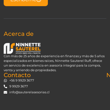
Acerca de
Con más de 25 años de experiencia en finanzas y más de 5 años
especializados en bienes raíces, Ninnette Sauterel Ruff, ofrece
un servicio de excelencia en asesoría integral para la compra,
venta y arriendo de propiedades.
Contacto
N
+56 9 9929 3677
9 9929 3677
info@sauterelasesorias.cl