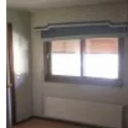
Arrienda Casa destino 
o Comercial , a media 
Casino Dreams
$1.100.000.-
Compartir:
Ver Resumen