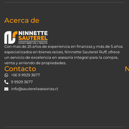
Acerca de
Con más de 25 años de experiencia en finanzas y más de 5 años
especializados en bienes raíces, Ninnette Sauterel Ruff, ofrece
un servicio de excelencia en asesoría integral para la compra,
venta y arriendo de propiedades.
Contacto
N
+56 9 9929 3677
9 9929 3677
info@sauterelasesorias.cl