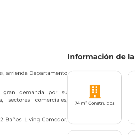
Información de l
as», arrienda Departamento
de gran demanda por su
, sectores comerciales,
2
74 m
Construidos
, 2 Baños, Living Comedor,