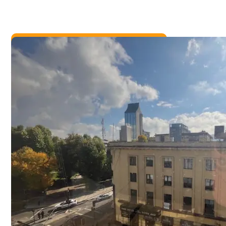
PROPIEDAD EN
ARRIENDO
Arrienda Oficina de 58
Centro de Temuco
UF 14
GASTOS COMUNES
$100.000.-
Compartir:
Ver Resumen