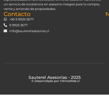
un servicio de excelencia en asesoría integral para la compra,
venta y arriendo de propiedades.
Contacto
N
+56 9 9929 3677
9 9929 3677
info@sauterelasesorias.cl
Sauterel Asesorias
• 2025
© Desarrollado por VitrinaWeb.cl