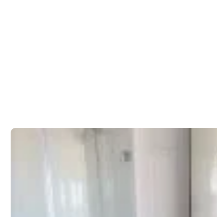
Arriendo Departamento
Nuevo si uso, en Edific
pasos de Av Alemania