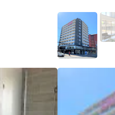
 Estudio,
io 2K a