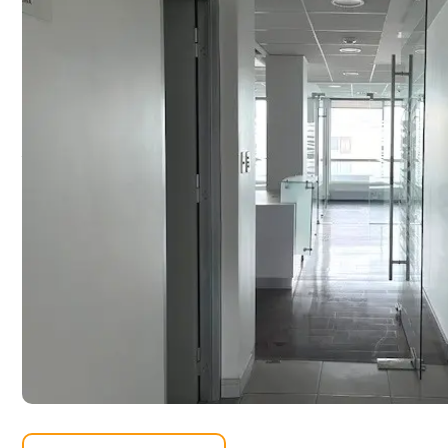
Arriendo excelente Ofi
m2, en Edificio Prat , e
de Temuco
UF 90
GASTOS COMUNES
$425.000.-
Compartir: