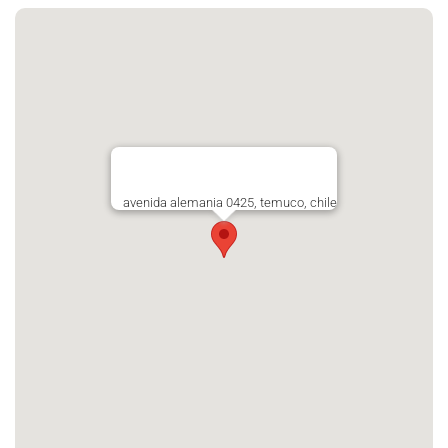
avenida alemania 0425, temuco, chile