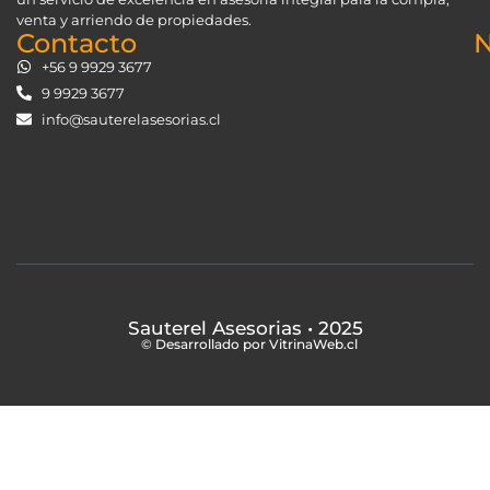
venta y arriendo de propiedades.
Contacto
N
+56 9 9929 3677
9 9929 3677
info@sauterelasesorias.cl
Sauterel Asesorias
• 2025
© Desarrollado por VitrinaWeb.cl