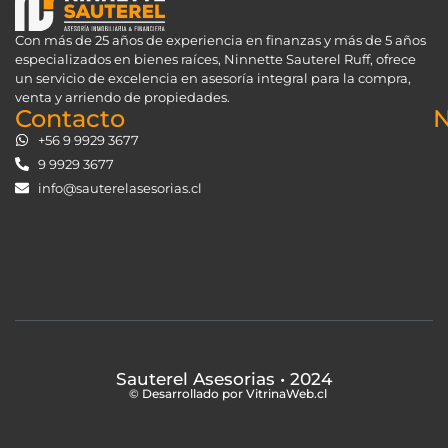
Con más de 25 años de experiencia en finanzas y más de 5 años
especializados en bienes raíces, Ninnette Sauterel Ruff, ofrece
un servicio de excelencia en asesoría integral para la compra,
venta y arriendo de propiedades.
Contacto
N
+56 9 9929 3677
9 9929 3677
info@sauterelasesorias.cl
Sauterel Asesorias
• 2024
© Desarrollado por VitrinaWeb.cl