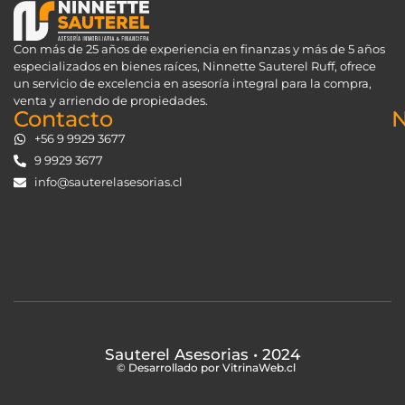
Con más de 25 años de experiencia en finanzas y más de 5 años
especializados en bienes raíces, Ninnette Sauterel Ruff, ofrece
un servicio de excelencia en asesoría integral para la compra,
venta y arriendo de propiedades.
Contacto
N
+56 9 9929 3677
9 9929 3677
info@sauterelasesorias.cl
Sauterel Asesorias
• 2024
© Desarrollado por VitrinaWeb.cl