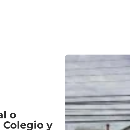
l o
 Colegio y