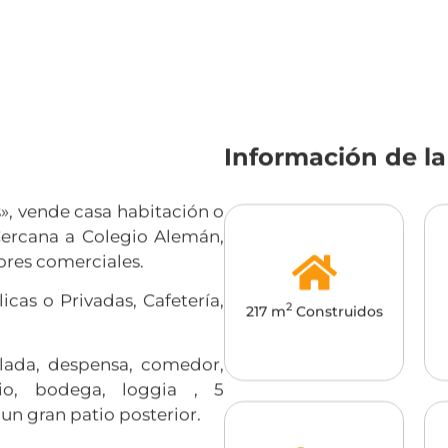
Información de l
s», vende casa habitación o
 Cercana a Colegio Alemán,
ores comerciales.
icas o Privadas, Cafetería,
2
217 m
Construidos
blada, despensa, comedor,
io, bodega, loggia , 5
 un gran patio posterior.