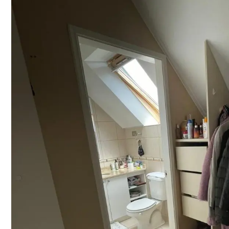
PROPIEDAD
VENDIDA
Hermosa Casa , en Sec
de Temuco
UF 5671
Compartir:
Ver Resumen