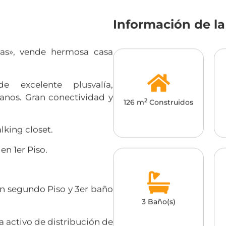
Información de l
rias», vende hermosa casa
e excelente plusvalía,
nos. Gran conectividad y
2
126 m
Construidos
lking closet.
en 1er Piso.
 en segundo Piso y 3er baño
3 Baño(s)
a activo de distribución de