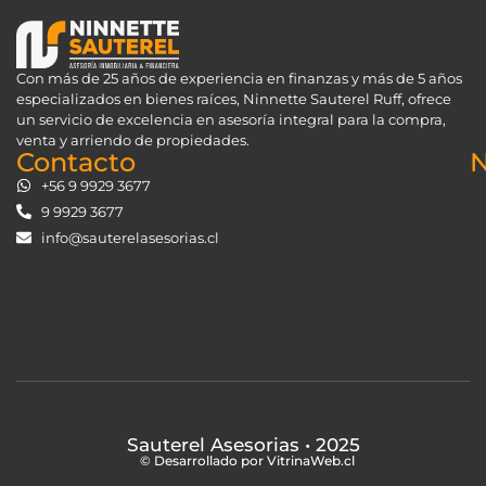
Con más de 25 años de experiencia en finanzas y más de 5 años
especializados en bienes raíces, Ninnette Sauterel Ruff, ofrece
un servicio de excelencia en asesoría integral para la compra,
venta y arriendo de propiedades.
Contacto
N
+56 9 9929 3677
9 9929 3677
info@sauterelasesorias.cl
Sauterel Asesorias
• 2025
© Desarrollado por VitrinaWeb.cl