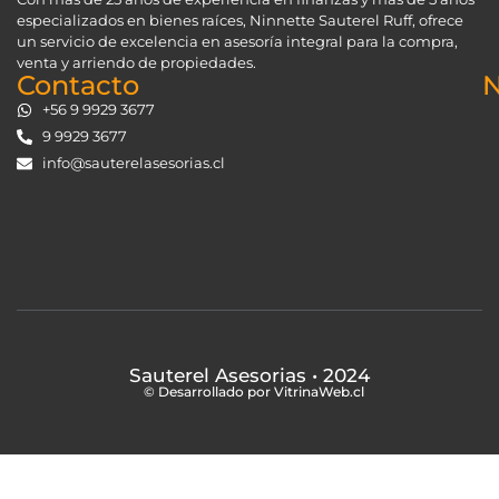
especializados en bienes raíces, Ninnette Sauterel Ruff, ofrece
un servicio de excelencia en asesoría integral para la compra,
venta y arriendo de propiedades.
Contacto
N
+56 9 9929 3677
9 9929 3677
info@sauterelasesorias.cl
Sauterel Asesorias
• 2024
© Desarrollado por VitrinaWeb.cl