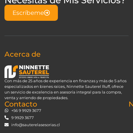
Necesitas de Mis Servicios?
Escríbeme
Acerca de
Con más de 25 años de experiencia en finanzas y más de 5 años
especializados en bienes raíces, Ninnette Sauterel Ruff, ofrece
un servicio de excelencia en asesoría integral para la compra,
venta y arriendo de propiedades.
Contacto
N
+56 9 9929 3677
9 9929 3677
info@sauterelasesorias.cl