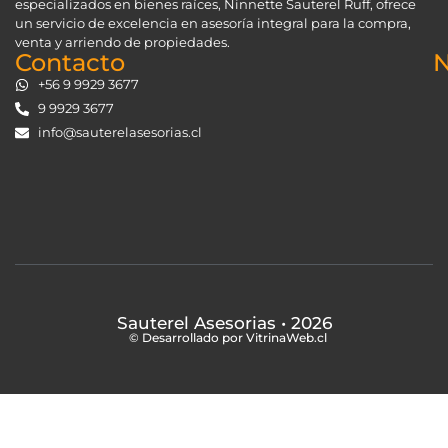
especializados en bienes raíces, Ninnette Sauterel Ruff, ofrece
un servicio de excelencia en asesoría integral para la compra,
venta y arriendo de propiedades.
Contacto
N
+56 9 9929 3677
9 9929 3677
info@sauterelasesorias.cl
Sauterel Asesorias
• 2026
© Desarrollado por VitrinaWeb.cl