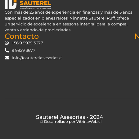
Con más de 25 años de experiencia en finanzas y más de 5 años
especializados en bienes raíces, Ninnette Sauterel Ruff, ofrece
un servicio de excelencia en asesoría integral para la compra,
venta y arriendo de propiedades.
Contacto
N
+56 9 9929 3677
9 9929 3677
info@sauterelasesorias.cl
Sauterel Asesorias
• 2024
© Desarrollado por VitrinaWeb.cl