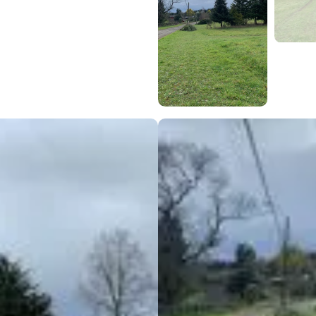
2 en
el Carmen»