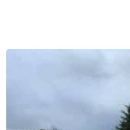
PROPIEDAD
VENDIDA
Vende Sitio de 5.000 M
«Condominio Lomas d
$280.000.000.-
Compartir: