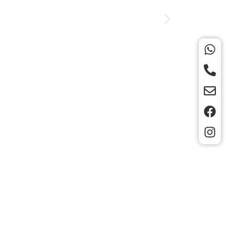
s
d?
je y me pondré en contacto