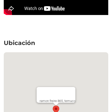
Ubicación
ramon freire 865, temuco