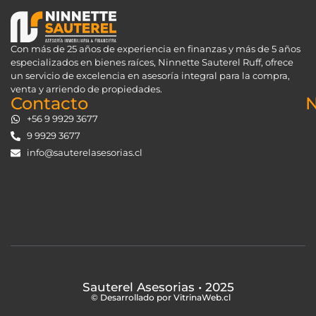
Con más de 25 años de experiencia en finanzas y más de 5 años
especializados en bienes raíces, Ninnette Sauterel Ruff, ofrece
un servicio de excelencia en asesoría integral para la compra,
venta y arriendo de propiedades.
Contacto
N
+56 9 9929 3677
9 9929 3677
info@sauterelasesorias.cl
Sauterel Asesorias
• 2025
© Desarrollado por VitrinaWeb.cl